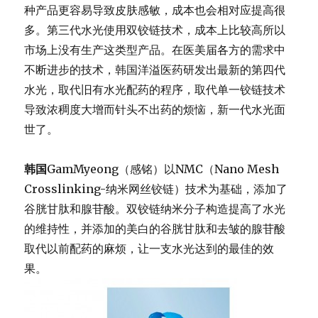
种产品更容易导致皮肤感敏，
成本也会相对应提高很
多。第三代水光使用双铰链技术，
成本上比较高所以
市场上没有生产这类型产品。
在医美届各方的需求中
不断进步的技术，
韩国洋溢医药研发出最新的第四代
水光，取代旧有水光配药的程序，
取代单一铰链技术
导致浓稠度大增而针头不出药的烦恼，
新一代水光面
世了。
韩国
GamMyeong（感铭）以NMC（Nano Mesh
Crosslinking-纳米网丝铰链）技术为基础，
添加了
谷胱甘肽和腺苷酸。
双铰链纳米分子构造提高了水光
的维持性，
并添加的美白的谷胱甘肽和去皱的腺苷酸
取代以前配药的麻烦，
让一支水光达到的最佳的效
果。