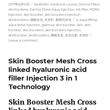
Posted
2017年6月10日
Categories
Aesthetic medicine course
,
Derma Fillers
,
on
derma shine
,
Derma Shine Aqua Injection
,
HA filler
,
PDRN
Injection
,
skin booster
,
skin boosters injection
,
skinboosters
,
感铭水光
,
水光针
,
第四代水光
Tags
a
,
aqua lifting
,
aqua shine injection
,
glamour skin booster
,
skin
,
skin
booster
,
skin boosters
,
skin boosters injection
,
skinbooster
,
skinboosters
,
感铭水光
,
水光注射
,
水光针
Leave a comment
on
韩
国
水
Skin Booster Mesh Cross
光
注
linked hyaluronic acid
射
filler Injection 3 in 1
技
术
Technology
突
破
－
Skin Booster Mesh Cross
感
铭