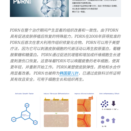
PDRN
在整个治疗期间产生显着的组织改善和一致性。由于
PDRN
具有促进皮肤移植后恢复的特殊能力，
PDRN
在
2008
年获得批准的
PDRN
后首次在意大利用作组织修复化合物。
PDRN
可以用于美塑
疗法，因为它可以刺激皮肤细胞的代谢活动以再生胶原蛋白，葡糖
胺聚糖和糖蛋白。
PDRN
通过促进抗增殖和增加成纤维细胞生长速
度刺激伤口恢复。这意味着
PDRN
可以唤醒疲惫的老年细胞，使其
更年轻，并重新开始工作。
PDRN
美塑
使皮肤弹性，质地和水合作
用显着改善。
PDRN
也被称为
韩国婴儿针
，已通过皮肤科诊所证明
其有效且安全，可用于细胞生长和组织再生。