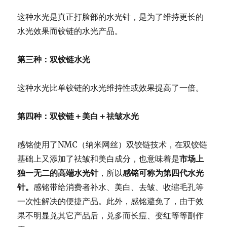
这种水光是真正打脸部的水光针，
是为了维持更长的
水光效果而铰链的水光产品。
第三种：双铰链水光
这种水光比单铰链的水光维持性或效果提高了一倍。
第四种：双铰链＋美白＋祛皱水光
感铭使用了NMC（纳米网丝）双铰链技术，
在双铰链
基础上又添加了祛皱和美白成分，也意味着是
市场上
独一无
二的高端水光针
，所以
感铭可称为第四
代水光
针
。
感铭带给消费者补
水、美白、去皱、收缩毛孔等
一次性解决的便捷产品。此外，
感铭避免了，由于效
果不明显兑其它产品后，兑多而长痘、
变红等等副作