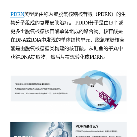
PDRN
美塑是由称为聚脱氧核糖核苷酸（
PDRN
）的生
物分子组成的复原皮肤治疗。
PDRN
分子是由
13
个或
更多个脱氧核糖核苷酸单体组成的聚合物。核苷酸是
在
DNA
或
RNA
中发现的单体结构单元，脱氧核糖核苷
酸是由脱氧核糖糖类构建的核苷酸。从鲑鱼的睾丸中
获得
DNA
提取物，然后片提炼转化成
PDRN
。