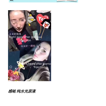
感铭 纯水光原液