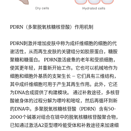
PDRN
（多聚脱氧核糖核苷酸）作用机制
PDRN
刺激并增加皮肤中称为成纤维细胞的细胞的代
谢活性，从而再生皮肤的关键组分如胶原蛋白，糖胺
聚糖和糖蛋白。
PDRN
激活疲惫的老年和受损细胞，
使其更年轻，并重新开始工作。它也可以机械地作为
细胞和细胞外基质的支架生长
–
它们具有三维结构，
其中成纤维细胞可用于产生其再生作用。此外，它还
为
DNA
合成提供了构建模块。 通过补救途径，多核苷
酸被身体的过程分解为嘌呤和嘧啶，然后再循环到新
的
DNA
中。多聚脱氧核糖核苷酸（
PDRN
）含有
50-
2000
个碱基对组合在链中的脱氧核糖核苷酸聚合物，
已知通过激活
A2
亚型嘌呤能受体和补救途径来加速细