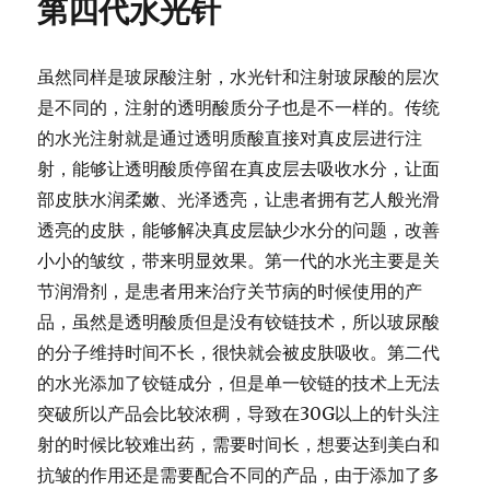
第四代水光针
胞
疗
法
与
虽然同样是玻尿酸注射，水光针和注射玻尿酸的层次
水
是不同的，
注射的透明酸质分子也是不一样的。
传统
光
的水光注射就是通过透明质酸直接对真皮层进行注
嫩
肤
射，
能够让透明酸质停留在真皮层去吸收水分，让面
合
部皮肤水润柔嫩、
光泽透亮，让患者拥有艺人般光滑
二
透亮的皮肤，
能够解决真皮层缺少水分的问题，改善
为
一
小小的皱纹，带来明显效果。
第一代的水光主要是关
节润滑剂，
是患者用来治疗关节病的时候使用的产
品，
虽然是透明酸质但是没有铰链技术，
所以玻尿酸
的分子维持时间不长，很快就会被皮肤吸收。
第二代
的水光添加了铰链成分，
但是单一铰链的技术上无法
突破所以产品会比较浓稠，
导致在30G以上的针头注
射的时候比较难出药，需要时间长，
想要达到美白和
抗皱的作用还是需要配合不同的产品，
由于添加了多