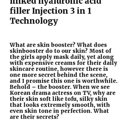
linked hyaluronic acid
第
filler Injection 3 in 1
四
代
Technology
水
光
针
What are skin booster? What does
skinbooster do to our skin? Most of
the girls apply mask daily, yet along
with expensive creams for their daily
skincare routine, however there is
one more secret behind the scene,
and I promise this one is worthwhile.
Behold – the booster. When we see
Korean drama actress on TV, why are
their skin soft like tofu, silky skin
that looks extremely smooth, with
even skin tone in perfection. What
are their secrets?