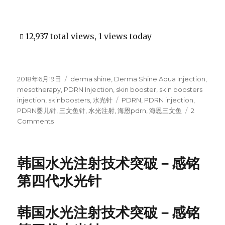
12,937 total views, 1 views today
Posted
2018年6月19日
Categories
derma shine
,
Derma Shine Aqua Injection
,
on
mesotherapy
,
PDRN Injection
,
skin booster
,
skin boosters
injection
,
skinboosters
,
水光针
Tags
PDRN
,
PDRN injection
,
PDRN婴儿针
,
三文鱼针
,
水光注射
,
海恩pdrn
,
海恩三文鱼
2
Comments
on
海
恩
PDRN
韩国水光注射技术突破－感铭
再
生
第四代水光针
美
塑，
DNA
韩国水光注射技术突破－感铭
细