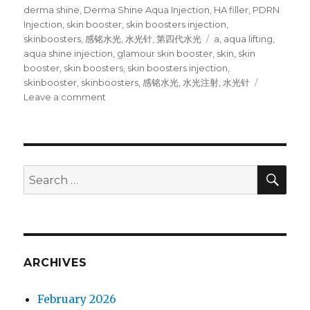
on
derma shine
,
Derma Shine Aqua Injection
,
HA filler
,
PDRN
Injection
,
skin booster
,
skin boosters injection
,
skinboosters
,
感铭水光
,
水光针
,
第四代水光
Tags
a
,
aqua lifting
,
aqua shine injection
,
glamour skin booster
,
skin
,
skin
booster
,
skin boosters
,
skin boosters injection
,
skinbooster
,
skinboosters
,
感铭水光
,
水光注射
,
水光针
Leave a comment
on
韩
国
水
光
注
SE
Search
射
for:
技
术
突
破
－
ARCHIVES
感
铭
February 2026
第