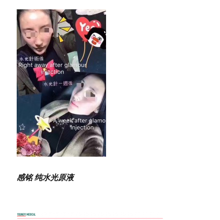
感铭 纯水光原液