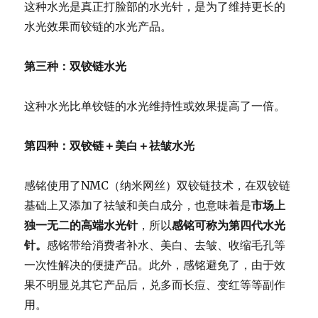
这种水光是真正打脸部的水光针，
是为了维持更长的
水光效果而铰链的水光产品。
第三种：双铰链水光
这种水光比单铰链的水光维持性或效果提高了一倍。
第四种：双铰链＋美白＋祛皱水光
感铭使用了NMC（纳米网丝）双铰链技术，
在双铰链
基础上又添加了祛皱和美白成分，也意味着是
市场上
独一无
二的高端水光针
，所以
感铭可称为第四
代水光
针
。
感铭带给消费者补
水、美白、去皱、收缩毛孔等
一次性解决的便捷产品。此外，
感铭避免了，由于效
果不明显兑其它产品后，兑多而长痘、
变红等等副作
用。