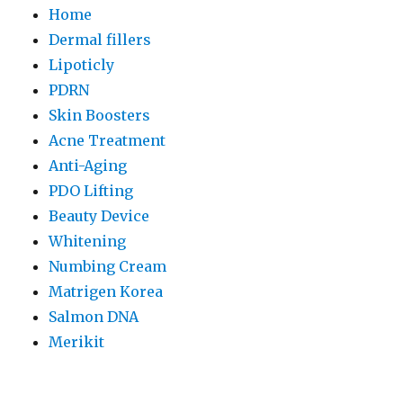
Home
Dermal fillers
Lipoticly
PDRN
Skin Boosters
Acne Treatment
Anti-Aging
PDO Lifting
Beauty Device
Whitening
Numbing Cream
Matrigen Korea
Salmon DNA
Merikit