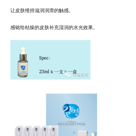
让皮肤维持滋润润滑的触感。
感铭给枯燥的皮肤补充湿润的水光效果。