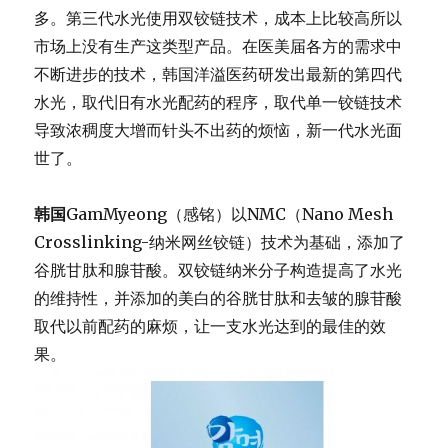
多。第三代水光使用双铰链技术，
成本上比较高所以
市场上没有生产这类型产品。
在医美届各方的需求中
不断进步的技术，
韩国洋溢医药研发出最新的第四代
水光，取代旧有水光配药的程序，
取代单一铰链技术
导致浓稠度大增而针头不出药的烦恼，
新一代水光面
世了。
韩国
GamMyeong（感铭）以NMC（Nano Mesh
Crosslinking-纳米网丝铰链）技术为基础，
添加了
谷胱甘肽和腺苷酸。
双铰链纳米分子构造提高了水光
的维持性，
并添加的美白的谷胱甘肽和去皱的腺苷酸
取代以前配药的麻烦，
让一支水光达到的最佳的效
果。