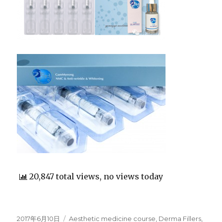
20,847 total views, no views today
Posted
2017年6月10日
Categories
Aesthetic medicine course
,
Derma Fillers
,