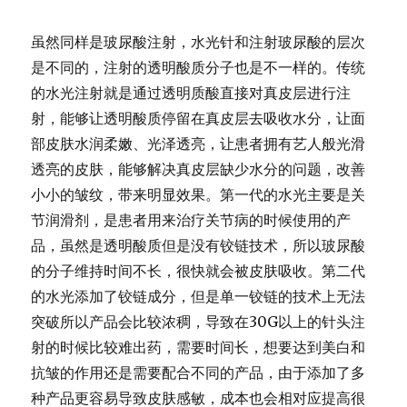
虽然同样是玻尿酸注射，水光针和注射玻尿酸的层次
是不同的，
注射的透明酸质分子也是不一样的。
传统
的水光注射就是通过透明质酸直接对真皮层进行注
射，
能够让透明酸质停留在真皮层去吸收水分，让面
部皮肤水润柔嫩、
光泽透亮，让患者拥有艺人般光滑
透亮的皮肤，
能够解决真皮层缺少水分的问题，改善
小小的皱纹，带来明显效果。
第一代的水光主要是关
节润滑剂，
是患者用来治疗关节病的时候使用的产
品，
虽然是透明酸质但是没有铰链技术，
所以玻尿酸
的分子维持时间不长，很快就会被皮肤吸收。
第二代
的水光添加了铰链成分，
但是单一铰链的技术上无法
突破所以产品会比较浓稠，
导致在30G以上的针头注
射的时候比较难出药，需要时间长，
想要达到美白和
抗皱的作用还是需要配合不同的产品，
由于添加了多
种产品更容易导致皮肤感敏，
成本也会相对应提高很