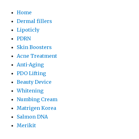
Home
Dermal fillers
Lipoticly
PDRN
Skin Boosters
Acne Treatment
Anti-Aging
PDO Lifting
Beauty Device
Whitening
Numbing Cream
Matrigen Korea
Salmon DNA
Merikit