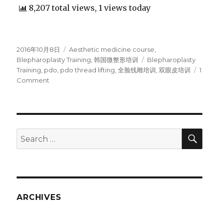
8,207 total views, 1 views today
Posted
2016年10月8日
Categories
Aesthetic medicine course
,
on
Blepharoplasty Training
,
韩国微整形培训
Tags
Blepharoplasty
Training
,
pdo
,
pdo thread lifting
,
全脸线雕培训
,
双眼皮培训
1
Comment
on
Blepharoplasty
Training
｜
全
脸
SE
Search
大
for:
V
线
线
雕,
自
ARCHIVES
然
粘