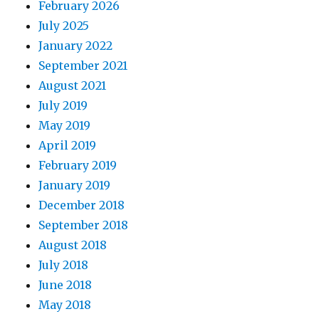
February 2026
连
法
July 2025
双
January 2022
眼
September 2021
皮
培
August 2021
训,
July 2019
酒
May 2019
窝
形
April 2019
成
February 2019
术
January 2019
私
密
December 2018
手
September 2018
术
August 2018
July 2018
June 2018
May 2018