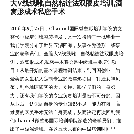
大V线线雕,自然粘连法双眼皮培训,酒
窝形成术私密手术
2016 年9月27日，Channel国际微整形培训学院的微
整形中级培训班整装待发，
又一次接待了一批毕业于
我们学院分布于世界五湖四海，
从事在微整形一线事
业的老学员们。全脸大V线线雕，自然粘连法双眼皮培
训，酒窝形成术,私密手术将会是中级班主要培训项
目！从最开始的基本课程培训结束，
到回国创业，为
爱美的女生私人定制专业的微整形项目，
打造女神风
范，到各地区顾客的大力支持。跟学员们的自身努
力，
还有我们学院的专业负责培训是密不可分的。因
从业后，
认识到自身的专业知识不足，能力有限，
高
难度的医美手术无法自身完成，
从而决定再次回到我
们channel微整形国际培训学院深造的老
学员们，推
出了中级深造班。在这五天六夜的中级培训时间里，