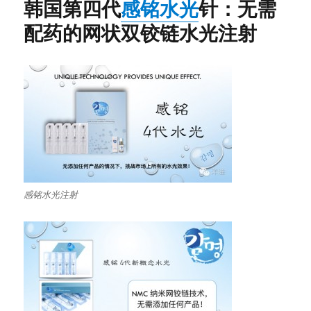
韩国第四代
感铭水光
针：无需
配药的网状双铰链水光注射
感铭水光注射