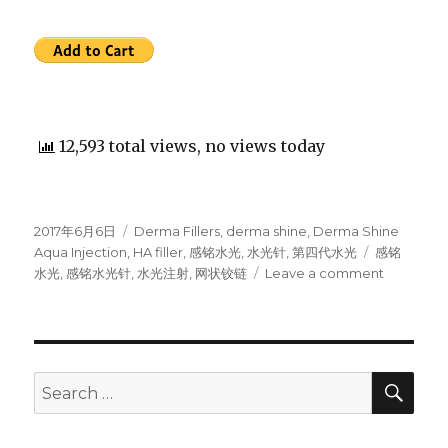
12,593 total views, no views today
Posted
2017年6月6日
Categories
Derma Fillers
,
derma shine
,
Derma Shine
on
Aqua Injection
,
HA filler
,
感铭水光
,
水光针
,
第四代水光
Tags
感铭
水光
,
感铭水光针
,
水光注射
,
网状铰链
Leave a comment
on
韩
国
第
四
代
SE
Search
感
for:
铭
水