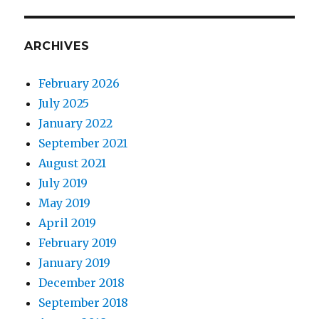
光
针：
无
ARCHIVES
需
配
February 2026
药
的
July 2025
网
January 2022
状
September 2021
双
铰
August 2021
链
July 2019
水
May 2019
光
注
April 2019
射
February 2019
January 2019
December 2018
September 2018