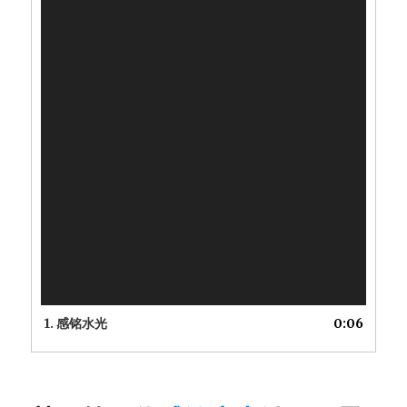
1. 感铭水光
0:06