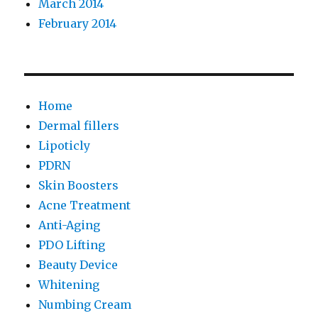
March 2014
February 2014
Home
Dermal fillers
Lipoticly
PDRN
Skin Boosters
Acne Treatment
Anti-Aging
PDO Lifting
Beauty Device
Whitening
Numbing Cream