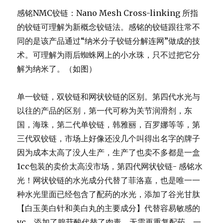
感铭NMC铰链：Nano Mesh Cross-linking 所指
的铰链可理解为新概念铰链法。感铭的铰链跟往常不
同的是该产品通过“纳米分子铰链分解连网”做成的技
术。可理解为雨后蜘蛛网上的小水珠，只不过把它分
解为纳米了。（如图）
单一铰链，双铰链和网状铰链的区别。
第四代水光与
以往的产品的区别，第一代可称为关节润滑剂，东
国，
海珠，第二代单铰链，韩雅丽，百罗娜等等，第
三代双铰链，
市场上好像还没几个叫得出名字的牌子
因为成本太高了没人生产，
生产了也卖不多都是一盒
1cc包装的卖价太高没市场，
第四代网状铰链- 感铭水
光！网状铰链的水光成分代替了菲洛嘉，
也是唯一一
种水光里面已经包含了配药的水光，添加了谷光甘肽
【
白玉美白针和美白丸的主要成分】代替容易敏感的
vc，
添加了腺苷酸代替了肉毒，无需再重复配药，一