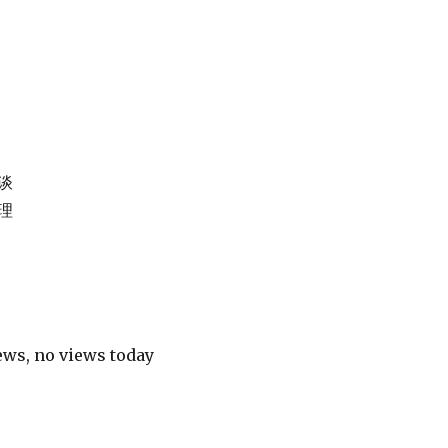
谈
理
iews, no views today