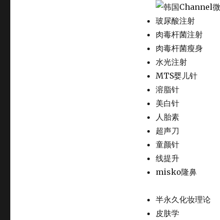
化
妆
玻尿酸注射
培
训
肉毒杆菌注射
肉毒杆菌瘦身
水光注射
MTS婴儿针
溶脂针
美白针
人胎素
超声刀
童颜针
线提升
misko隆鼻
半永久化妆理论
皮肤学