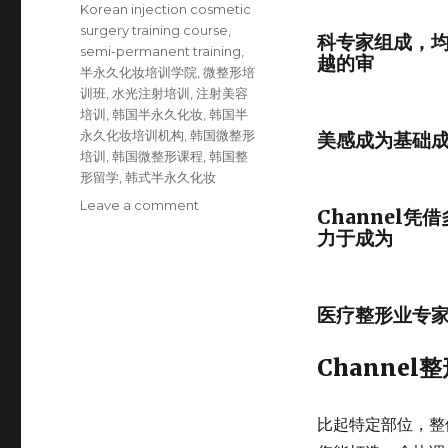
Korean injection cosmetic
surgery training course
,
科专家组成，均
semi-permanent training
,
越的审
半永久化妆培训学院
,
微整形培
训班
,
水光注射培训
,
注射美容
培训
,
韩国半永久化妆
,
韩国半
永久化妆培训机构
,
韩国微整形
美感成为基础成
培训
,
韩国微整形课程
,
韩国整
形留学
,
韩式半永久化妆
Leave a comment
on
Channel
Channel
力于成为
微
整
形
培
医疗整形业专家
训
学
Channe
院，
Channel
半
比起特定部位，整
永