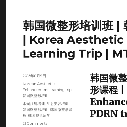
韩国微整形培训班 | 
| Korea Aestheti
Learning Trip | 
韩国微整形
Posted
2015年8月9日
on
Categories
Korean Aesthetic
形课程 | K
Enhancement learning trip
,
韩国微整形培训
Enhanc
Tags
水光注射培训
,
注射美容培训
,
韩国微整形培训
,
韩国微整形课
PDRN t
程
,
韩国整形留学
21 Comments
on