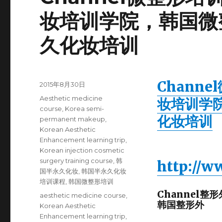
妆培训学院，韩国微
久化妆培训
Chann
Posted
2015年8月30日
on
Categories
Aesthetic medicine
妆培训学
course
,
Korea semi-
化妆培训
permanent makeup
,
Korean Aesthetic
Enhancement learning trip
,
Korean injection cosmetic
surgery training course
,
韩
http://
国半永久化妆
,
韩国半永久化妆
培训课程
,
韩国微整形培训
Channel整
Tags
aesthetic medicine course
,
韩国整形外
Korean Aesthetic
Enhancement learning trip
,