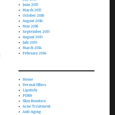
June 2017
March 2017
October 2016
August 2016
May 2016
September 2015
August 2015
July 2015
March 2014
February 2014
致
Home
Dermal fillers
Lipoticly
PDRN
Skin Boosters
Acne Treatment
Anti-Aging