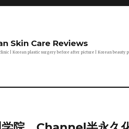
n Skin Care Reviews
clinic | Korean plastic surgery before after picture | Korean beauty
训学院，Channel半永久