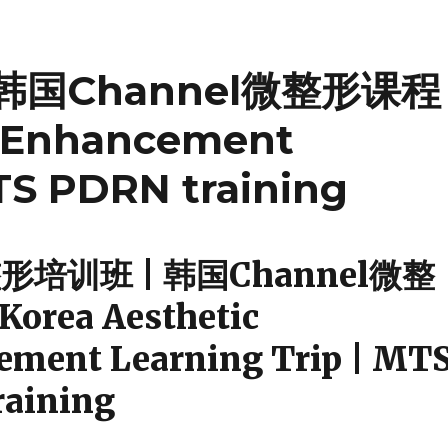
韩国Channel微整形课程
c Enhancement
MTS PDRN training
培训班 | 韩国Channel微整
orea Aesthetic
ement Learning Trip | MT
raining