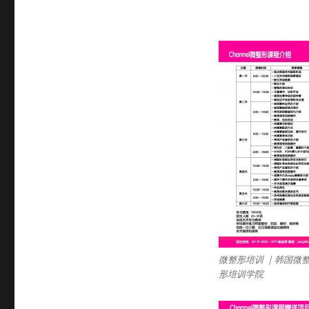
韩
国
微
整
形
培
训
班
|
韩
国
Channel
微
整
形
课
程
|
微整形培训 ｜韩国微整
Korea
形培训学院
Aesthetic
Enhancement