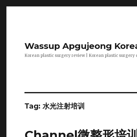
Wassup Apgujeong Korea
Korean plastic surgery review | Korean plastic surgery 
Tag: 水光注射培训
Channel微整形培