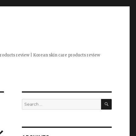
 products review | Korean skin care products review
SEARCH
Search
for:
化