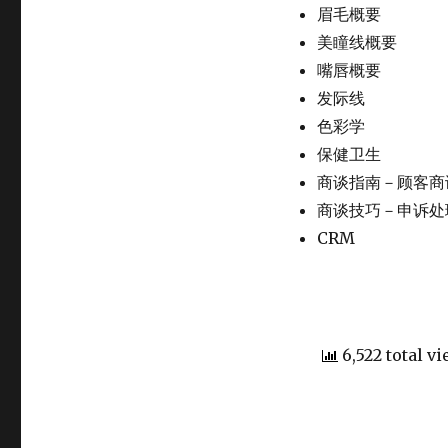
眉毛概要
美瞳线概要
嘴唇概要
发际线
色彩学
保健卫生
商谈指南－顾客商
商谈技巧－申诉处
CRM
6,522 total v