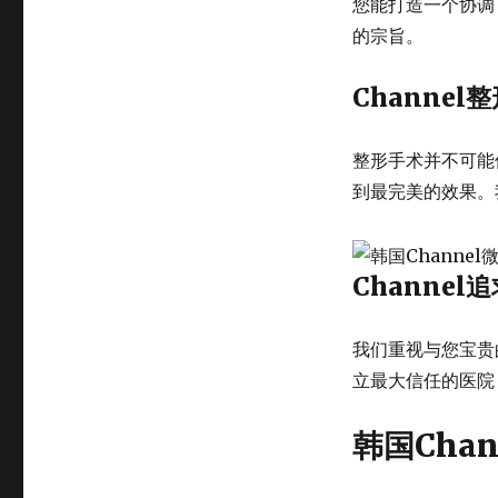
您能打造一个协调
久
化
的宗旨。
妆
培
Channe
训
学
院，
整形手术并不可能
韩
到最完美的效果。
国
微
整
形
Channel
培
训
机
我们重视与您宝贵
构，
立最大信任的医院
韩
国
半
韩国Cha
永
久