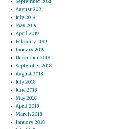
September 2021
院，
韩
August 2021
国
July 2019
微
May 2019
整
形
April 2019
培
February 2019
训
January 2019
机
构，
December 2018
韩
September 2018
国
August 2018
半
永
July 2018
久
June 2018
化
May 2018
妆
培
April 2018
训
March 2018
January 2018