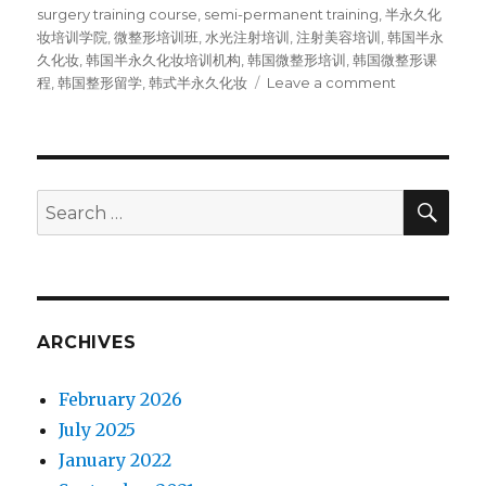
surgery training course
,
semi-permanent training
,
半永久化
妆培训学院
,
微整形培训班
,
水光注射培训
,
注射美容培训
,
韩国半永
久化妆
,
韩国半永久化妆培训机构
,
韩国微整形培训
,
韩国微整形课
程
,
韩国整形留学
,
韩式半永久化妆
Leave a comment
on
Channel
微
整
形
培
SE
Search
训
for:
学
院，
Channel
半
永
ARCHIVES
久
化
February 2026
妆
培
July 2025
训
January 2022
学