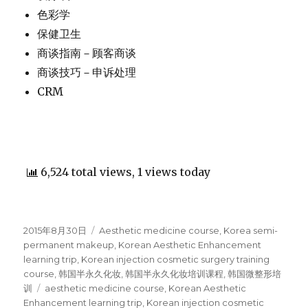
色彩学
保健卫生
商谈指南－顾客商谈
商谈技巧－申诉处理
CRM
6,524 total views, 1 views today
Posted
2015年8月30日
Categories
Aesthetic medicine course
,
Korea semi-
on
permanent makeup
,
Korean Aesthetic Enhancement
learning trip
,
Korean injection cosmetic surgery training
course
,
韩国半永久化妆
,
韩国半永久化妆培训课程
,
韩国微整形培
训
Tags
aesthetic medicine course
,
Korean Aesthetic
Enhancement learning trip
,
Korean injection cosmetic